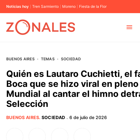
Noticias hoy
Tren Sarmiento
Moreno
Fiesta de la Flor
MUNICIPIOS
BUENOS AIRES
·
TEMAS
·
SOCIEDAD
CABA
Quién es Lautaro Cuchietti, el 
Boca que se hizo viral en pleno
BUENOS AIRES
Mundial al cantar el himno detr
Selección
PROVINCIAS
BUENOS AIRES
.
SOCIEDAD
6 de julio de 2026
·
ELECCIONES 2023