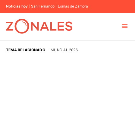
Noticias hoy
San Fernando
Lomas de Zamora
MUNICIPIOS
TEMA RELACIONADO
·
MUNDIAL 2026
CABA
BUENOS AIRES
PROVINCIAS
ELECCIONES 2023