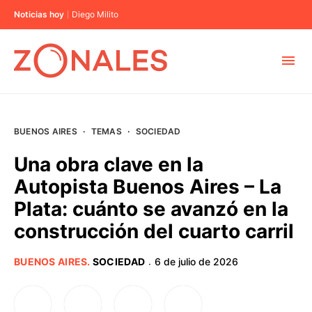
Noticias hoy
Diego Milito
MUNICIPIOS
BUENOS AIRES
·
TEMAS
·
SOCIEDAD
CABA
Una obra clave en la
Autopista Buenos Aires – La
BUENOS AIRES
Plata: cuánto se avanzó en la
construcción del cuarto carril
PROVINCIAS
BUENOS AIRES
.
SOCIEDAD
6 de julio de 2026
·
ELECCIONES 2023