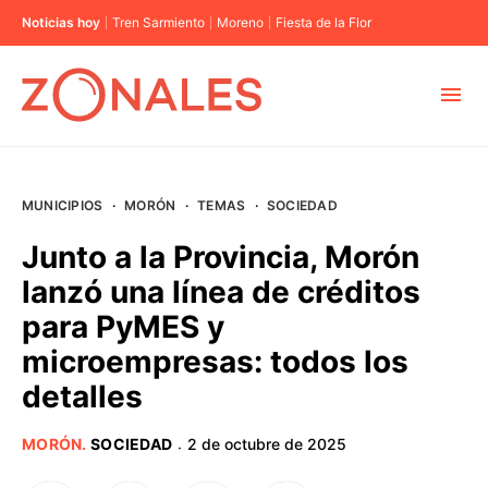
Noticias hoy
Tren Sarmiento
Moreno
Fiesta de la Flor
MUNICIPIOS
MUNICIPIOS
·
MORÓN
·
TEMAS
·
SOCIEDAD
CABA
Junto a la Provincia, Morón
lanzó una línea de créditos
BUENOS AIRES
para PyMES y
microempresas: todos los
PROVINCIAS
detalles
ELECCIONES 2023
MORÓN
.
SOCIEDAD
2 de octubre de 2025
·