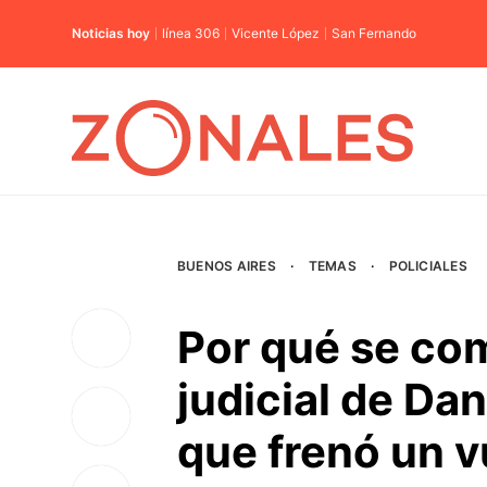
Noticias hoy
línea 306
Vicente López
San Fernando
BUENOS AIRES
·
TEMAS
·
POLICIALES
Por qué se com
judicial de Dan
que frenó un v