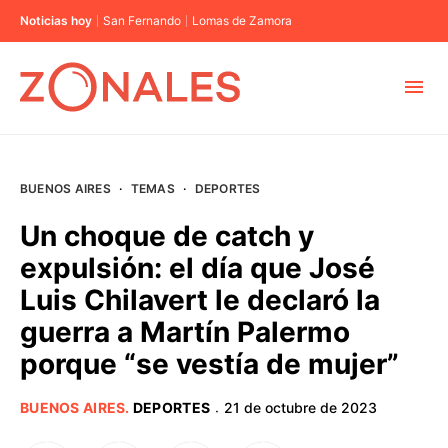
Noticias hoy
San Fernando
Lomas de Zamora
MUNICIPIOS
BUENOS AIRES
·
TEMAS
·
DEPORTES
CABA
Un choque de catch y
expulsión: el día que José
BUENOS AIRES
Luis Chilavert le declaró la
guerra a Martín Palermo
PROVINCIAS
porque “se vestía de mujer”
ELECCIONES 2023
BUENOS AIRES
.
DEPORTES
21 de octubre de 2023
·