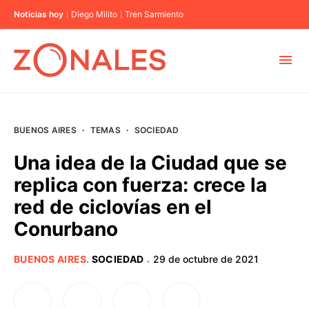
Noticias hoy
Diego Milito
Tren Sarmiento
MUNICIPIOS
BUENOS AIRES
·
TEMAS
·
SOCIEDAD
CABA
Una idea de la Ciudad que se
replica con fuerza: crece la
BUENOS AIRES
red de ciclovías en el
Conurbano
PROVINCIAS
BUENOS AIRES
.
SOCIEDAD
29 de octubre de 2021
·
ELECCIONES 2023