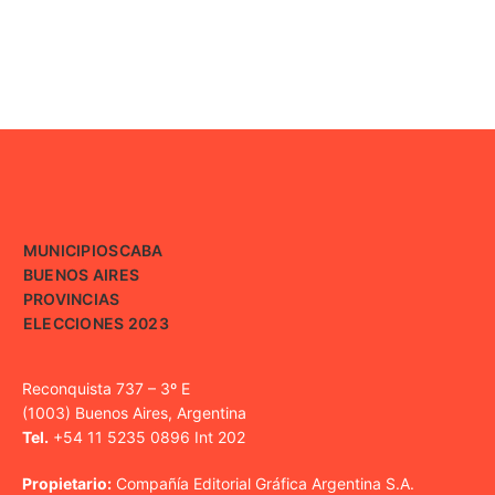
MUNICIPIOS
CABA
BUENOS AIRES
PROVINCIAS
ELECCIONES 2023
Reconquista 737 – 3º E
(1003) Buenos Aires, Argentina
Tel.
+54 11 5235 0896 Int 202
Propietario:
Compañía Editorial Gráfica Argentina S.A.