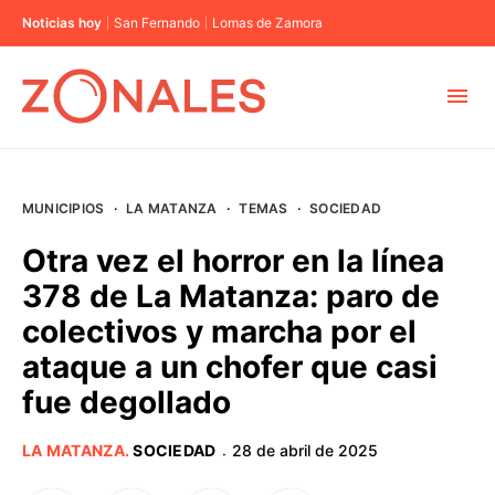
Noticias hoy
San Fernando
Lomas de Zamora
MUNICIPIOS
MUNICIPIOS
·
LA MATANZA
·
TEMAS
·
SOCIEDAD
CABA
Otra vez el horror en la línea
378 de La Matanza: paro de
BUENOS AIRES
colectivos y marcha por el
ataque a un chofer que casi
PROVINCIAS
fue degollado
ELECCIONES 2023
LA MATANZA
.
SOCIEDAD
28 de abril de 2025
·