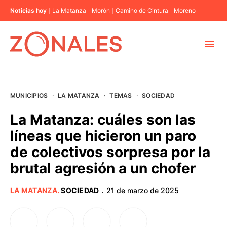
Noticias hoy
La Matanza
Morón
Camino de Cintura
Moreno
MUNICIPIOS
MUNICIPIOS
·
LA MATANZA
·
TEMAS
·
SOCIEDAD
CABA
La Matanza: cuáles son las
líneas que hicieron un paro
BUENOS AIRES
de colectivos sorpresa por la
brutal agresión a un chofer
PROVINCIAS
LA MATANZA
.
SOCIEDAD
21 de marzo de 2025
·
ELECCIONES 2023