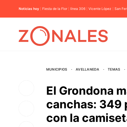
Noticias hoy
Fiesta de la Flor
línea 306
Vicente López
San Fe
MUNICIPIOS
·
AVELLANEDA
·
TEMAS
·
El Grondona m
canchas: 349 p
con la camiset