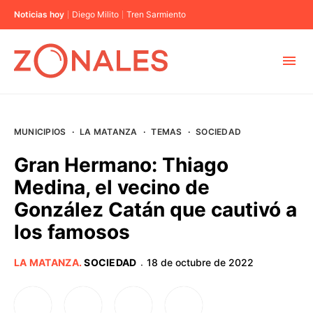
Noticias hoy
Diego Milito
Tren Sarmiento
MUNICIPIOS
MUNICIPIOS
·
LA MATANZA
·
TEMAS
·
SOCIEDAD
CABA
Gran Hermano: Thiago
Medina, el vecino de
BUENOS AIRES
González Catán que cautivó a
los famosos
PROVINCIAS
LA MATANZA
.
SOCIEDAD
18 de octubre de 2022
·
ELECCIONES 2023