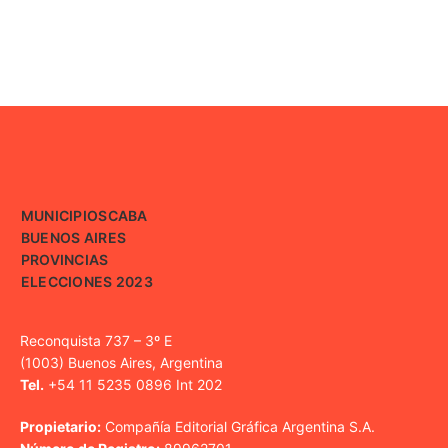
MUNICIPIOS
CABA
BUENOS AIRES
PROVINCIAS
ELECCIONES 2023
Reconquista 737 – 3º E
(1003) Buenos Aires, Argentina
Tel.
+54 11 5235 0896 Int 202
Propietario:
Compañía Editorial Gráfica Argentina S.A.