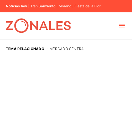
Noticias hoy
Tren Sarmiento
Moreno
Fiesta de la Flor
MUNICIPIOS
TEMA RELACIONADO
·
MERCADO CENTRAL
CABA
BUENOS AIRES
PROVINCIAS
ELECCIONES 2023