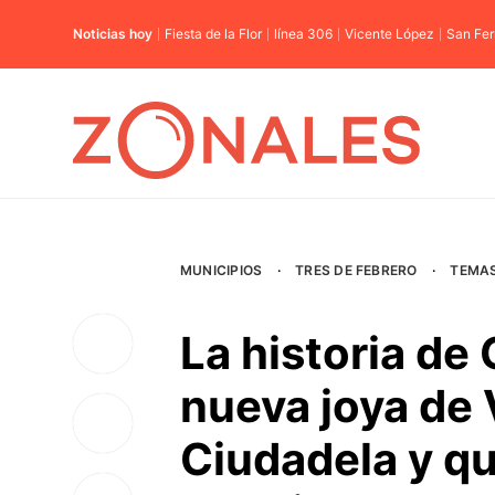
Noticias hoy
Fiesta de la Flor
línea 306
Vicente López
San Fe
MUNICIPIOS
·
TRES DE FEBRERO
·
TEMA
La historia de 
nueva joya de 
Ciudadela y qu