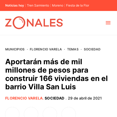
Noticias hoy
Tren Sarmiento
Moreno
Fiesta de la Flor
MUNICIPIOS
MUNICIPIOS
·
FLORENCIO VARELA
·
TEMAS
·
SOCIEDAD
CABA
Aportarán más de mil
millones de pesos para
BUENOS AIRES
construir 166 viviendas en el
barrio Villa San Luis
PROVINCIAS
FLORENCIO VARELA
.
SOCIEDAD
29 de abril de 2021
·
ELECCIONES 2023