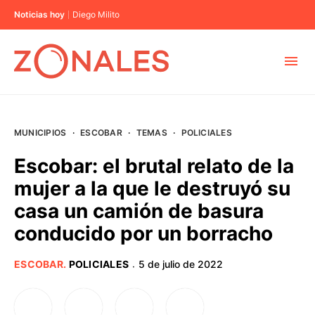
Noticias hoy
Diego Milito
MUNICIPIOS
MUNICIPIOS
·
ESCOBAR
·
TEMAS
·
POLICIALES
CABA
Escobar: el brutal relato de la
mujer a la que le destruyó su
BUENOS AIRES
casa un camión de basura
conducido por un borracho
PROVINCIAS
ESCOBAR
.
POLICIALES
5 de julio de 2022
·
ELECCIONES 2023