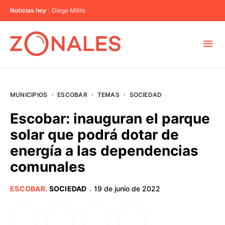
Noticias hoy
Diego Milito
MUNICIPIOS
MUNICIPIOS
·
ESCOBAR
·
TEMAS
·
SOCIEDAD
CABA
Escobar: inauguran el parque
solar que podrá dotar de
BUENOS AIRES
energía a las dependencias
comunales
PROVINCIAS
ESCOBAR
.
SOCIEDAD
19 de junio de 2022
·
ELECCIONES 2023