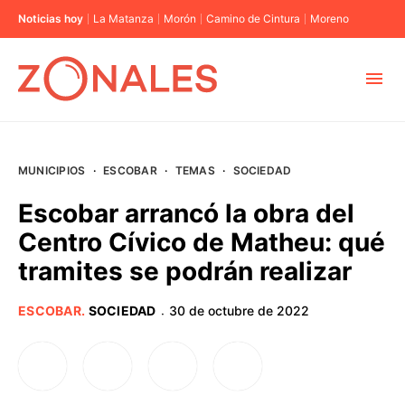
Noticias hoy
La Matanza
Morón
Camino de Cintura
Moreno
MUNICIPIOS
MUNICIPIOS
·
ESCOBAR
·
TEMAS
·
SOCIEDAD
CABA
Escobar arrancó la obra del
Centro Cívico de Matheu: qué
BUENOS AIRES
tramites se podrán realizar
PROVINCIAS
ESCOBAR
.
SOCIEDAD
30 de octubre de 2022
·
ELECCIONES 2023