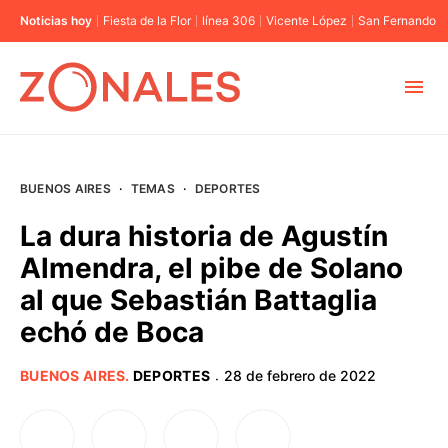
Noticias hoy
Fiesta de la Flor
línea 306
Vicente López
San Fernando
MUNICIPIOS
BUENOS AIRES
·
TEMAS
·
DEPORTES
CABA
La dura historia de Agustín
Almendra, el pibe de Solano
BUENOS AIRES
al que Sebastián Battaglia
echó de Boca
PROVINCIAS
BUENOS AIRES
.
DEPORTES
28 de febrero de 2022
·
ELECCIONES 2023