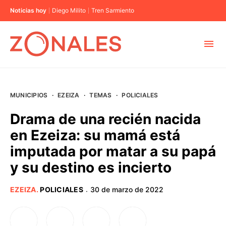
Noticias hoy
Diego Milito
Tren Sarmiento
MUNICIPIOS
MUNICIPIOS
·
EZEIZA
·
TEMAS
·
POLICIALES
CABA
Drama de una recién nacida
en Ezeiza: su mamá está
BUENOS AIRES
imputada por matar a su papá
y su destino es incierto
PROVINCIAS
EZEIZA
.
POLICIALES
30 de marzo de 2022
·
ELECCIONES 2023