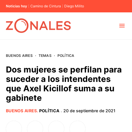
Noticias hoy
Camino de Cintura
Diego Milito
MUNICIPIOS
BUENOS AIRES
·
TEMAS
·
POLÍTICA
CABA
Dos mujeres se perfilan para
suceder a los intendentes
BUENOS AIRES
que Axel Kicillof suma a su
gabinete
PROVINCIAS
BUENOS AIRES
.
POLÍTICA
20 de septiembre de 2021
·
ELECCIONES 2023