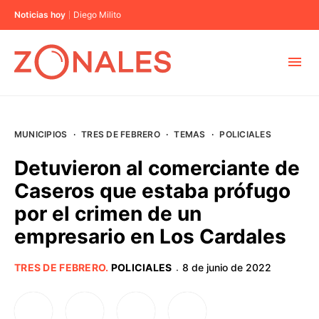
Noticias hoy
Diego Milito
MUNICIPIOS
MUNICIPIOS
·
TRES DE FEBRERO
·
TEMAS
·
POLICIALES
CABA
Detuvieron al comerciante de
Caseros que estaba prófugo
BUENOS AIRES
por el crimen de un
empresario en Los Cardales
PROVINCIAS
TRES DE FEBRERO
.
POLICIALES
8 de junio de 2022
·
ELECCIONES 2023