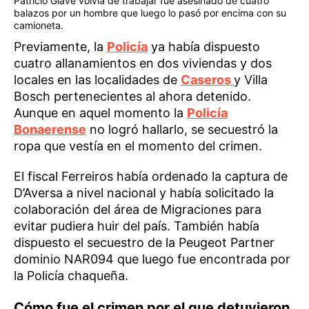
Patricio Glave volvía de trabajar fue asesinado de cuatro
balazos por un hombre que luego lo pasó por encima con su
camioneta.
Previamente, la
Policía
ya había dispuesto
cuatro allanamientos en dos viviendas y dos
locales en las localidades de
Caseros
y Villa
Bosch pertenecientes al ahora detenido.
Aunque en aquel momento la
Policía
Bonaerense
no logró hallarlo, se secuestró la
ropa que vestía en el momento del crimen.
El fiscal Ferreiros había ordenado la captura de
D’Aversa a nivel nacional y había solicitado la
colaboración del área de Migraciones para
evitar pudiera huir del país. También había
dispuesto el secuestro de la Peugeot Partner
dominio NAR094 que luego fue encontrada por
la Policía chaqueña.
Cómo fue el crimen por el que detuvieron