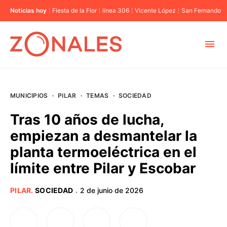
Noticias hoy
Fiesta de la Flor
línea 306
Vicente López
San Fernando
MUNICIPIOS
MUNICIPIOS
·
PILAR
·
TEMAS
·
SOCIEDAD
CABA
Tras 10 años de lucha,
empiezan a desmantelar la
BUENOS AIRES
planta termoeléctrica en el
límite entre Pilar y Escobar
PROVINCIAS
PILAR
.
SOCIEDAD
2 de junio de 2026
·
ELECCIONES 2023