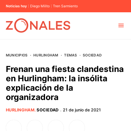
Noticias hoy
Diego Milito
Tren Sarmiento
MUNICIPIOS
MUNICIPIOS
·
HURLINGHAM
·
TEMAS
·
SOCIEDAD
CABA
Frenan una fiesta clandestina
en Hurlingham: la insólita
BUENOS AIRES
explicación de la
organizadora
PROVINCIAS
HURLINGHAM
.
SOCIEDAD
21 de junio de 2021
·
ELECCIONES 2023