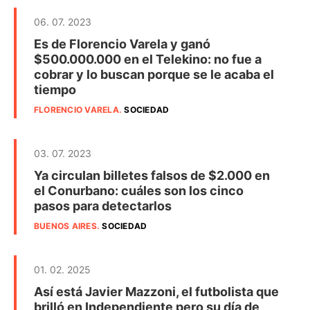
06. 07. 2023
Es de Florencio Varela y ganó
$500.000.000 en el Telekino: no fue a
cobrar y lo buscan porque se le acaba el
tiempo
FLORENCIO VARELA
.
SOCIEDAD
03. 07. 2023
Ya circulan billetes falsos de $2.000 en
el Conurbano: cuáles son los cinco
pasos para detectarlos
BUENOS AIRES
.
SOCIEDAD
01. 02. 2025
Así está Javier Mazzoni, el futbolista que
brilló en Independiente pero su día de