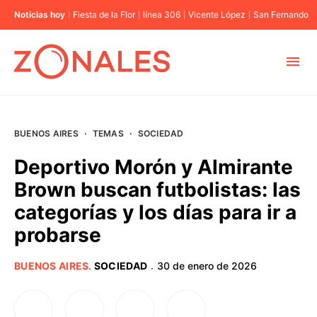
Noticias hoy
Fiesta de la Flor
línea 306
Vicente López
San Fernando
MUNICIPIOS
BUENOS AIRES
·
TEMAS
·
SOCIEDAD
CABA
Deportivo Morón y Almirante
Brown buscan futbolistas: las
BUENOS AIRES
categorías y los días para ir a
probarse
PROVINCIAS
BUENOS AIRES
.
SOCIEDAD
30 de enero de 2026
·
ELECCIONES 2023