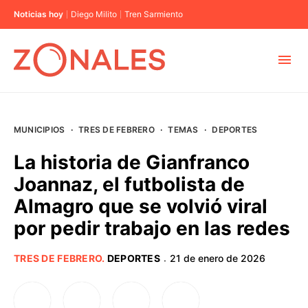
Noticias hoy
Diego Milito
Tren Sarmiento
MUNICIPIOS
MUNICIPIOS
·
TRES DE FEBRERO
·
TEMAS
·
DEPORTES
CABA
La historia de Gianfranco
Joannaz, el futbolista de
BUENOS AIRES
Almagro que se volvió viral
por pedir trabajo en las redes
PROVINCIAS
TRES DE FEBRERO
.
DEPORTES
21 de enero de 2026
·
ELECCIONES 2023