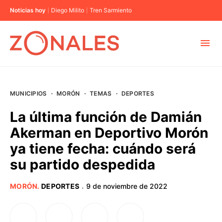
Noticias hoy
Diego Milito
Tren Sarmiento
MUNICIPIOS
MUNICIPIOS
·
MORÓN
·
TEMAS
·
DEPORTES
CABA
La última función de Damián
Akerman en Deportivo Morón
BUENOS AIRES
ya tiene fecha: cuándo será
su partido despedida
PROVINCIAS
MORÓN
.
DEPORTES
9 de noviembre de 2022
·
ELECCIONES 2023