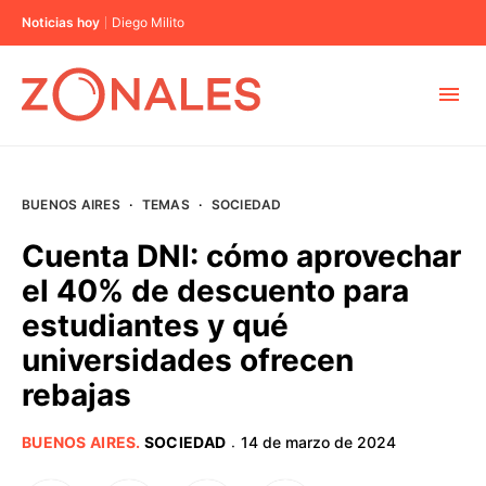
Noticias hoy
Diego Milito
MUNICIPIOS
BUENOS AIRES
·
TEMAS
·
SOCIEDAD
CABA
Cuenta DNI: cómo aprovechar
el 40% de descuento para
BUENOS AIRES
estudiantes y qué
universidades ofrecen
PROVINCIAS
rebajas
ELECCIONES 2023
BUENOS AIRES
.
SOCIEDAD
14 de marzo de 2024
·