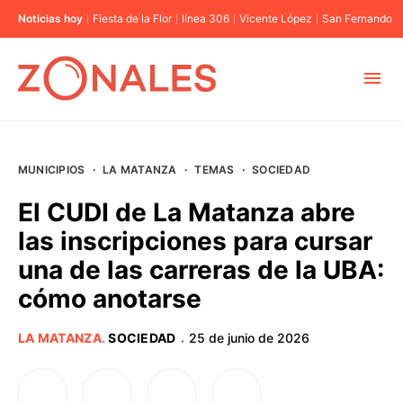
Noticias hoy
Fiesta de la Flor
línea 306
Vicente López
San Fernando
MUNICIPIOS
MUNICIPIOS
·
LA MATANZA
·
TEMAS
·
SOCIEDAD
CABA
El CUDI de La Matanza abre
las inscripciones para cursar
BUENOS AIRES
una de las carreras de la UBA:
cómo anotarse
PROVINCIAS
LA MATANZA
.
SOCIEDAD
25 de junio de 2026
·
ELECCIONES 2023