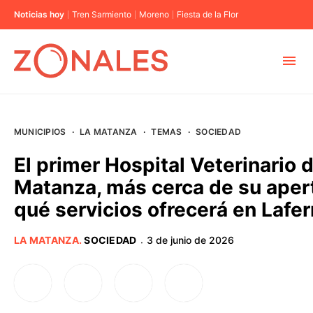
Noticias hoy
Tren Sarmiento
Moreno
Fiesta de la Flor
MUNICIPIOS
MUNICIPIOS
·
LA MATANZA
·
TEMAS
·
SOCIEDAD
CABA
El primer Hospital Veterinario 
Matanza, más cerca de su aper
BUENOS AIRES
qué servicios ofrecerá en Lafer
PROVINCIAS
LA MATANZA
.
SOCIEDAD
3 de junio de 2026
·
ELECCIONES 2023