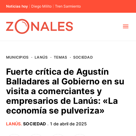
Noticias hoy
Diego Milito
Tren Sarmiento
MUNICIPIOS
MUNICIPIOS
·
LANÚS
·
TEMAS
·
SOCIEDAD
CABA
Fuerte crítica de Agustín
Balladares al Gobierno en su
BUENOS AIRES
visita a comerciantes y
empresarios de Lanús: «La
PROVINCIAS
economía se pulveriza»
ELECCIONES 2023
LANÚS
.
SOCIEDAD
1 de abril de 2025
·