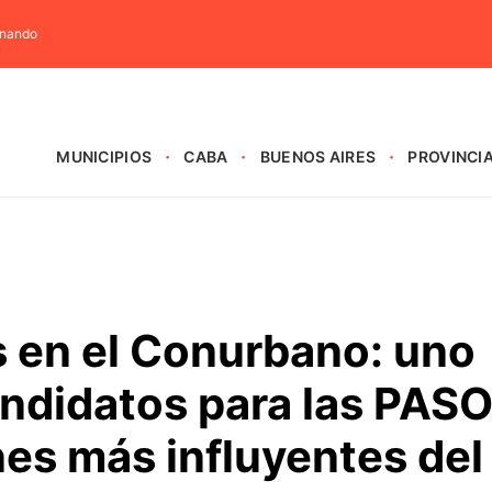
rnando
MUNICIPIOS
CABA
BUENOS AIRES
PROVINCI
as en el Conurbano: uno
andidatos para las PAS
nes más influyentes del