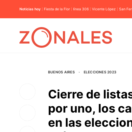
Noticias hoy
Fiesta de la Flor
línea 306
Vicente López
San Fe
BUENOS AIRES
·
ELECCIONES 2023
Cierre de list
por uno, los c
en las eleccio