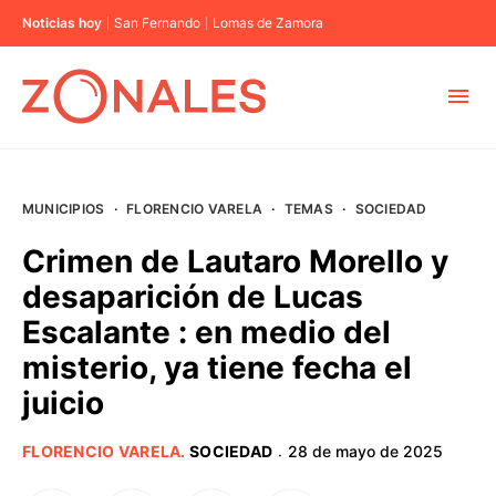
Noticias hoy
San Fernando
Lomas de Zamora
MUNICIPIOS
MUNICIPIOS
·
FLORENCIO VARELA
·
TEMAS
·
SOCIEDAD
CABA
Crimen de Lautaro Morello y
desaparición de Lucas
BUENOS AIRES
Escalante : en medio del
misterio, ya tiene fecha el
PROVINCIAS
juicio
ELECCIONES 2023
FLORENCIO VARELA
.
SOCIEDAD
28 de mayo de 2025
·