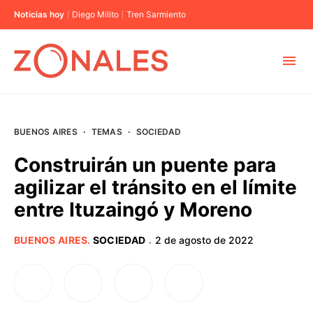
Noticias hoy
Diego Milito
Tren Sarmiento
MUNICIPIOS
BUENOS AIRES
·
TEMAS
·
SOCIEDAD
CABA
Construirán un puente para
agilizar el tránsito en el límite
BUENOS AIRES
entre Ituzaingó y Moreno
PROVINCIAS
BUENOS AIRES
.
SOCIEDAD
2 de agosto de 2022
·
ELECCIONES 2023