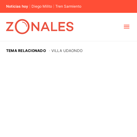
Noticias hoy
Diego Milito
Tren Sarmiento
MUNICIPIOS
TEMA RELACIONADO
·
VILLA UDAONDO
CABA
BUENOS AIRES
PROVINCIAS
ELECCIONES 2023