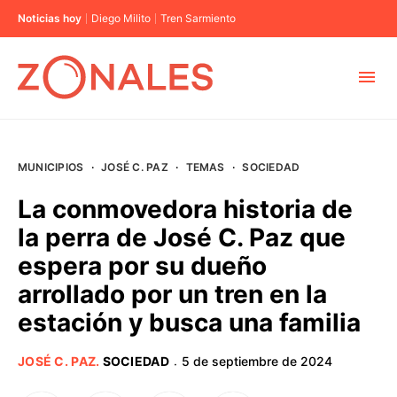
Noticias hoy
Diego Milito
Tren Sarmiento
MUNICIPIOS
MUNICIPIOS
·
JOSÉ C. PAZ
·
TEMAS
·
SOCIEDAD
CABA
La conmovedora historia de
la perra de José C. Paz que
BUENOS AIRES
espera por su dueño
arrollado por un tren en la
PROVINCIAS
estación y busca una familia
ELECCIONES 2023
JOSÉ C. PAZ
.
SOCIEDAD
5 de septiembre de 2024
·