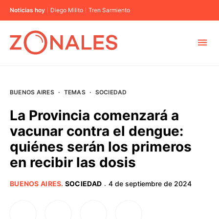
Noticias hoy
Diego Milito
Tren Sarmiento
MUNICIPIOS
BUENOS AIRES
·
TEMAS
·
SOCIEDAD
CABA
La Provincia comenzará a
vacunar contra el dengue:
BUENOS AIRES
quiénes serán los primeros
en recibir las dosis
PROVINCIAS
BUENOS AIRES
.
SOCIEDAD
4 de septiembre de 2024
·
ELECCIONES 2023