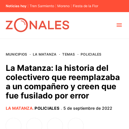
Noticias hoy
Tren Sarmiento
Moreno
Fiesta de la Flor
MUNICIPIOS
MUNICIPIOS
·
LA MATANZA
·
TEMAS
·
POLICIALES
CABA
La Matanza: la historia del
colectivero que reemplazaba
BUENOS AIRES
a un compañero y creen que
fue fusilado por error
PROVINCIAS
LA MATANZA
.
POLICIALES
5 de septiembre de 2022
·
ELECCIONES 2023