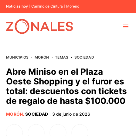
Noticias hoy
Camino de Cintura
Moreno
MUNICIPIOS
MUNICIPIOS
·
MORÓN
·
TEMAS
·
SOCIEDAD
CABA
Abre Miniso en el Plaza
Oeste Shopping y el furor es
BUENOS AIRES
total: descuentos con tickets
de regalo de hasta $100.000
PROVINCIAS
MORÓN
.
SOCIEDAD
3 de junio de 2026
·
ELECCIONES 2023