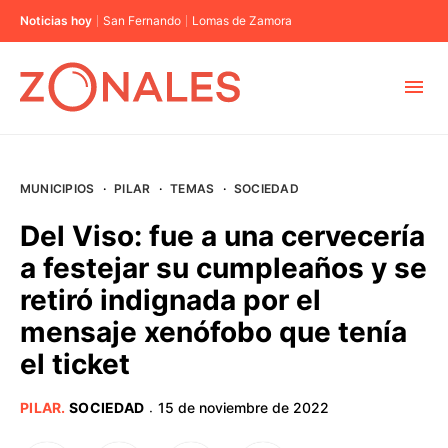
Noticias hoy
San Fernando
Lomas de Zamora
MUNICIPIOS
MUNICIPIOS
·
PILAR
·
TEMAS
·
SOCIEDAD
CABA
Del Viso: fue a una cervecería
a festejar su cumpleaños y se
BUENOS AIRES
retiró indignada por el
mensaje xenófobo que tenía
PROVINCIAS
el ticket
ELECCIONES 2023
PILAR
.
SOCIEDAD
15 de noviembre de 2022
·