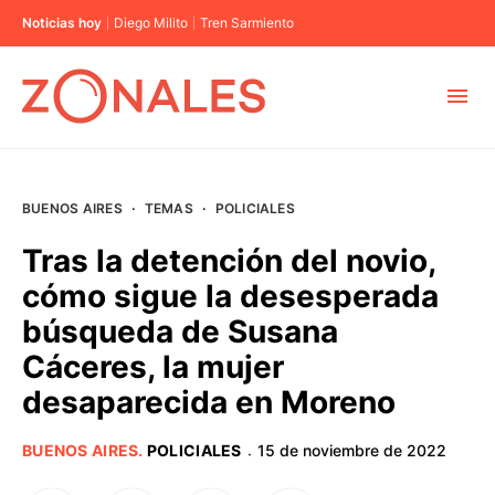
Noticias hoy
Diego Milito
Tren Sarmiento
MUNICIPIOS
BUENOS AIRES
·
TEMAS
·
POLICIALES
CABA
Tras la detención del novio,
cómo sigue la desesperada
BUENOS AIRES
búsqueda de Susana
Cáceres, la mujer
PROVINCIAS
desaparecida en Moreno
ELECCIONES 2023
BUENOS AIRES
.
POLICIALES
15 de noviembre de 2022
·