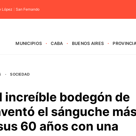
e López
San Fernando
MUNICIPIOS
CABA
BUENOS AIRES
PROVINCI
S
·
SOCIEDAD
el increíble bodegón de
nventó el sánguche má
 sus 60 años con una