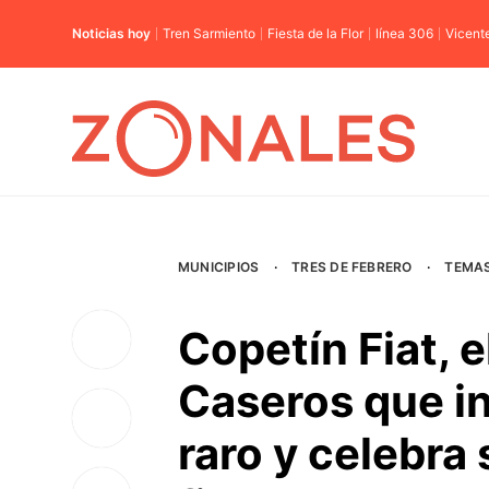
Noticias hoy
Tren Sarmiento
Fiesta de la Flor
línea 306
Vicent
MUNICIPIOS
·
TRES DE FEBRERO
·
TEMA
Copetín Fiat, 
Caseros que i
raro y celebra