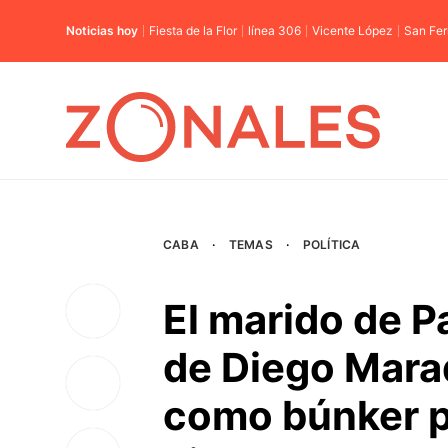
Noticias hoy
Fiesta de la Flor
línea 306
Vicente López
San Fe
CABA
·
TEMAS
·
POLÍTICA
El marido de P
de Diego Mara
como búnker po