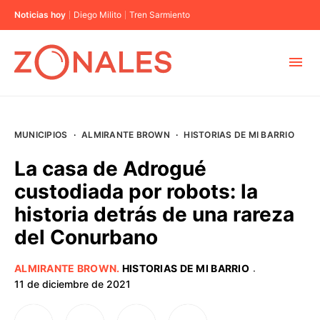
Noticias hoy
Diego Milito
Tren Sarmiento
MUNICIPIOS
MUNICIPIOS
·
ALMIRANTE BROWN
·
HISTORIAS DE MI BARRIO
CABA
La casa de Adrogué
custodiada por robots: la
BUENOS AIRES
historia detrás de una rareza
del Conurbano
PROVINCIAS
ALMIRANTE BROWN
.
HISTORIAS DE MI BARRIO
·
ELECCIONES 2023
11 de diciembre de 2021