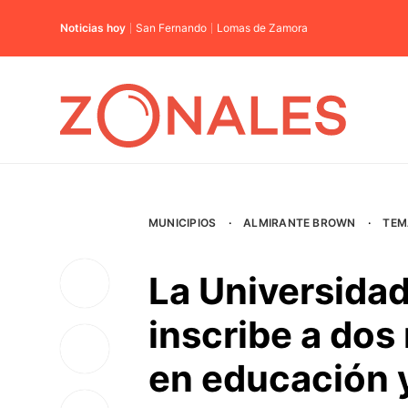
Noticias hoy
San Fernando
Lomas de Zamora
MUNICIPIOS
·
ALMIRANTE BROWN
·
TEM
La Universida
inscribe a dos
en educación y