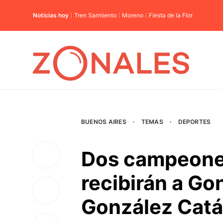
Noticias hoy
Tren Sarmiento
Moreno
Fiesta de la Flor
BUENOS AIRES
·
TEMAS
·
DEPORTES
Dos campeones 
recibirán a Go
González Catá