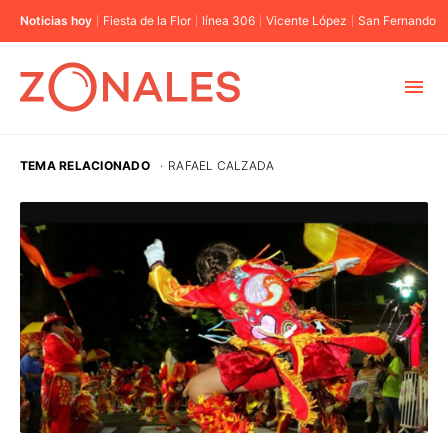
Noticias hoy
Fiesta de la Flor
línea 306
Vicente López
San Fernando
MUNICIPIOS
TEMA RELACIONADO
·
RAFAEL CALZADA
CABA
BUENOS AIRES
PROVINCIAS
ELECCIONES 2023