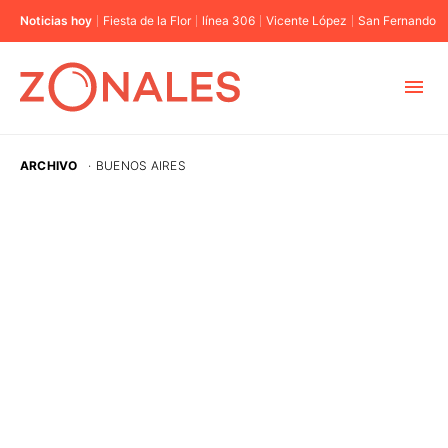
Noticias hoy
Fiesta de la Flor
línea 306
Vicente López
San Fernando
MUNICIPIOS
ARCHIVO
·
BUENOS AIRES
CABA
BUENOS AIRES
PROVINCIAS
ELECCIONES 2023