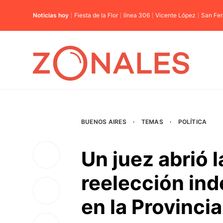
Noticias hoy
Fiesta de la Flor
línea 306
Vicente López
San Fe
BUENOS AIRES
·
TEMAS
·
POLÍTICA
Un juez abrió l
reelección ind
en la Provincia