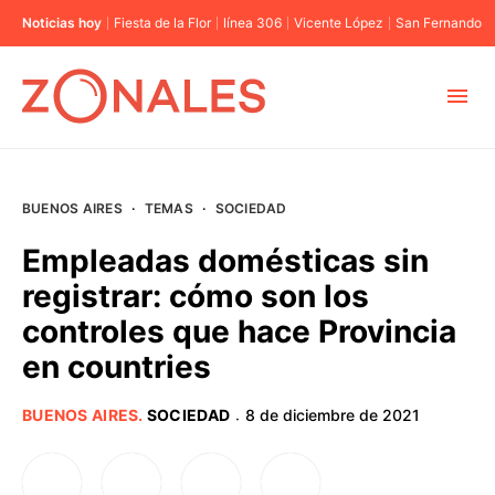
Noticias hoy
Fiesta de la Flor
línea 306
Vicente López
San Fernando
MUNICIPIOS
BUENOS AIRES
·
TEMAS
·
SOCIEDAD
CABA
Empleadas domésticas sin
registrar: cómo son los
BUENOS AIRES
controles que hace Provincia
en countries
PROVINCIAS
BUENOS AIRES
.
SOCIEDAD
8 de diciembre de 2021
·
ELECCIONES 2023